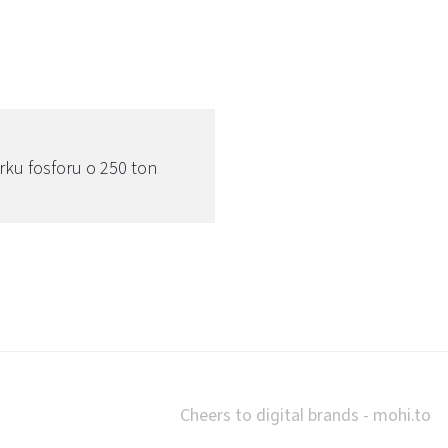
rku fosforu o 250 ton
Cheers to digital brands -
mohi.to