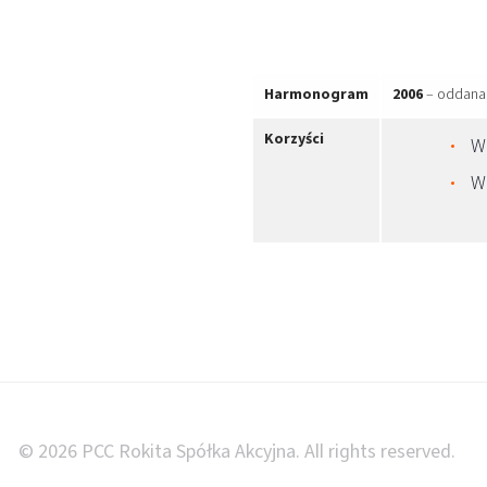
Harmonogram
2006
– oddana 
Korzyści
W
W
© 2026 PCC Rokita Spółka Akcyjna. All rights reserved.