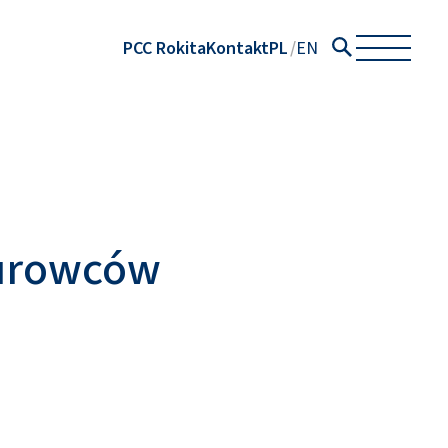
PCC Rokita
Kontakt
PL
EN
urowców