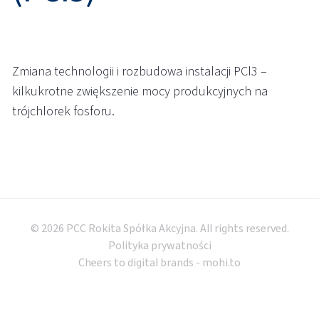
Zmiana technologii i rozbudowa instalacji PCl3 –
kilkukrotne zwiększenie mocy produkcyjnych na
trójchlorek fosforu.
© 2026 PCC Rokita Spółka Akcyjna. All rights reserved.
Polityka prywatności
Cheers to digital brands -
mohi.to