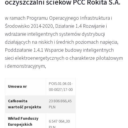
oczyszczalni ścieków PCC Rokita S.A.
w ramach Programu Operacyjnego Infrastruktura i
Środowisko 2014-2020, Działanie 1.4 Rozwijanie i
wdrażanie inteligentnych systemów dystrybucji
działających na niskich i średnich poziomach napięcia,
Poddziałanie 1.4.1 Wsparcie budowy inteligentnych
sieci elektroenergetycznych o charakterze pilotażowym
i demonstracyjnym,
POIS.01.04.01-
Umowa nr
00-0027/17-00
Całkowita
23 806 866,45
wartość projektu
PLN
Wkład Funduszy
6 547 064,30
Europejskich
PLN