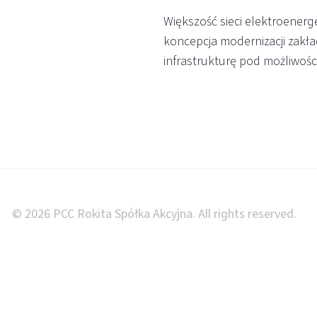
Większość sieci elektroener
koncepcja modernizacji zakł
infrastrukturę pod możliwości 
© 2026 PCC Rokita Spółka Akcyjna. All rights reserved.