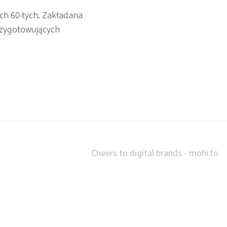
ch 60-tych. Zakładana
rzygotowujących
Cheers to digital brands -
mohi.to