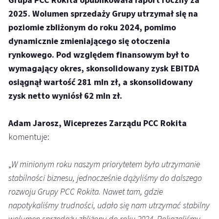
Grupa PCC Rokita opublikowała raport roczny za
2025. Wolumen sprzedaży Grupy utrzymał się na
poziomie zbliżonym do roku 2024, pomimo
dynamicznie zmieniającego się otoczenia
rynkowego. Pod względem finansowym był to
wymagający okres, skonsolidowany zysk EBITDA
osiągnął wartość 281 mln zł, a skonsolidowany
zysk netto wyniósł 62 mln zł.
Adam Jarosz, Wiceprezes Zarządu PCC Rokita
komentuje:
„
W minionym roku naszym priorytetem było utrzymanie
stabilności biznesu, jednocześnie dążyliśmy do dalszego
rozwoju Grupy PCC Rokita. Nawet tam, gdzie
napotykaliśmy trudności, udało się nam utrzymać stabilny