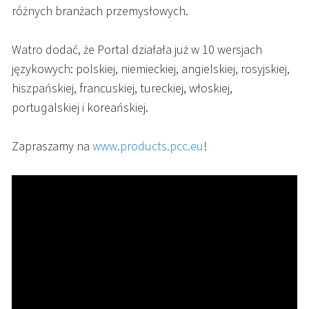
różnych branżach przemysłowych.
Watro dodać, że Portal działała już w 10 wersjach
językowych: polskiej, niemieckiej, angielskiej, rosyjskiej,
hiszpańskiej, francuskiej, tureckiej, włoskiej,
portugalskiej i koreańskiej.
Zapraszamy na
www.products.pcc.eu
!