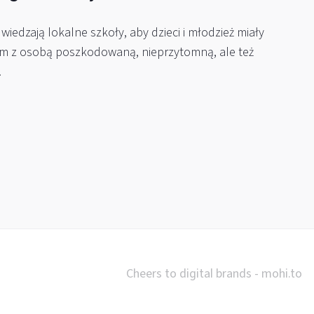
iedzają lokalne szkoły, aby dzieci i młodzież miały
m z osobą poszkodowaną, nieprzytomną, ale też
.
Cheers to digital brands -
mohi.to