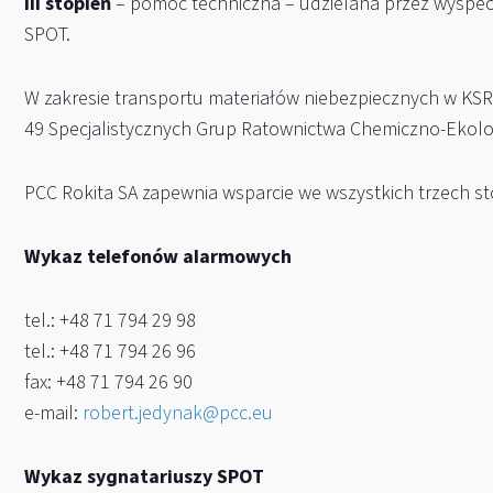
III stopień
– pomoc techniczna – udzielana przez wyspecj
SPOT.
W zakresie transportu materiałów niebezpiecznych w KSR
49 Specjalistycznych Grup Ratownictwa Chemiczno-Ekol
PCC Rokita SA zapewnia wsparcie we wszystkich trzech st
Wykaz telefonów alarmowych
tel.: +48 71 794 29 98
tel.: +48 71 794 26 96
fax: +48 71 794 26 90
e-mail:
robert.jedynak@pcc.eu
Wykaz sygnatariuszy SPOT