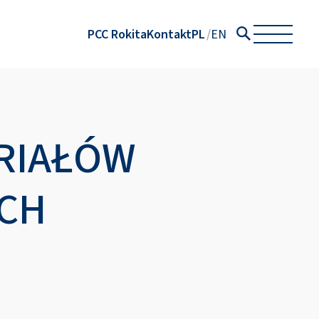
PCC Rokita
Kontakt
PL
EN
ERIAŁÓW
YCH