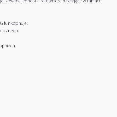
alizowane jednostki ratownicze działające w ramach
G funkcjonuje:
ogicznego.
opniach.