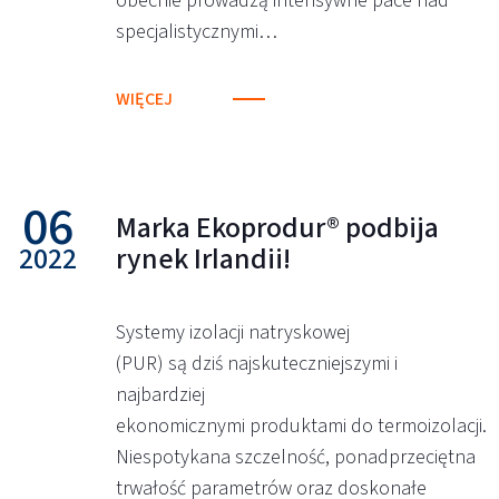
obecnie prowadzą intensywne pace nad
specjalistycznymi…
WIĘCEJ
06
Marka Ekoprodur® podbija
2022
rynek Irlandii!
Systemy izolacji natryskowej
(PUR) są dziś najskuteczniejszymi i
najbardziej
ekonomicznymi produktami do termoizolacji.
Niespotykana szczelność, ponadprzeciętna
trwałość parametrów oraz doskonałe