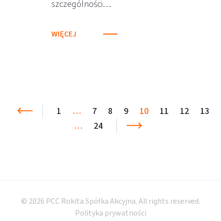
szczególności…
WIĘCEJ
1
…
7
8
9
10
11
12
13
…
24
© 2026 PCC Rokita Spółka Akcyjna. All rights reserved.
Polityka prywatności